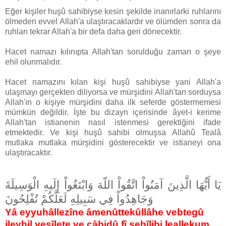
Eğer kişiler huşû sahibiyse kesin şekilde inanırlarki ruhlarını
ölmeden evvel Allah'a ulaştıracaklardır ve ölümden sonra da
ruhları tekrar Allah'a bir defa daha geri dönecektir.
Hacet namazı kılınıpta Allah'tan sorulduğu zaman o şeye
ehil olunmalıdır.
Hacet namazını kılan kişi huşû sahibiyse yani Allah'a
ulaşmayı gerçekten diliyorsa ve mürşidini Allah'tan sorduysa
Allah'ın o kişiye mürşidini daha ilk seferde göstermemesi
mümkün değildir. İşte bu dizayn içerisinde âyet-i kerime
Allah'tan istianenin nasıl istenmesi gerektiğini ifade
etmektedir. Ve kişi huşû sahibi olmuşsa Allahû Tealâ
mutlaka mutlaka mürşidini gösterecektir ve istianeyi ona
ulaştıracaktır.
يَا أَيُّهَا الَّذِينَ آمَنُواْ اتَّقُواْ اللّهَ وَابْتَغُواْ إِلَيهِ الْوَسِيلَةَ
وَجَاهِدُواْ فِي سَبِيلِهِ لَعَلَّكُمْ تُفْلِحُونَ
Yâ eyyuhâllezîne âmenûttekûllâhe vebtegû
ileyhil vesîlete ve câhidû fî sebîlihi leallekum