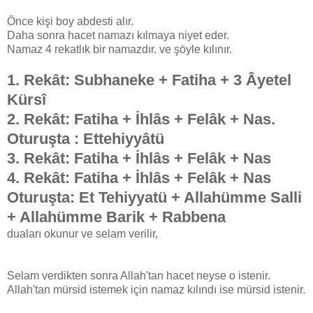
Önce kişi boy abdesti alır.
Daha sonra hacet namazı kılmaya niyet eder.
Namaz 4 rekatlık bir namazdır. ve şöyle kılınır.
1. Rekât: Subhaneke + Fatiha + 3 Âyetel
Kürsî
2. Rekât: Fatiha + İhlâs + Felâk + Nas.
Oturuşta : Ettehiyyâtü
3. Rekât: Fatiha + İhlâs + Felâk + Nas
4. Rekât: Fatiha + İhlâs + Felâk + Nas
Oturuşta: Et Tehiyyatü + Allahümme Salli
+ Allahümme Barik + Rabbena
duaları okunur ve selam verilir,
Selam verdikten sonra Allah'tan hacet neyse o istenir.
Allah'tan mürsid istemek için namaz kılındı ise mürsid istenir.