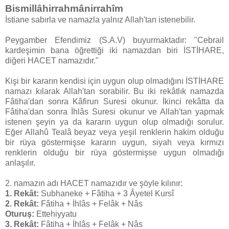
Bismillâhirrahmânirrahîm
İstiane sabırla ve namazla yalnız Allah'tan istenebilir.
Peygamber Efendimiz (S.A.V) buyurmaktadır: "Cebrail
kardeşimin bana öğrettiği iki namazdan biri İSTİHARE,
diğeri HACET namazıdır."
Kişi bir kararın kendisi için uygun olup olmadığını İSTİHARE
namazı kılarak Allah'tan sorabilir. Bu iki rekâtlık namazda
Fâtiha'dan sonra Kâfirun Suresi okunur. İkinci rekâtta da
Fâtiha'dan sonra İhlâs Suresi okunur ve Allah'tan yapmak
istenen şeyin ya da kararın uygun olup olmadığı sorulur.
Eğer Allahû Tealâ beyaz veya yeşil renklerin hakim olduğu
bir rüya göstermişse kararın uygun, siyah veya kırmızı
renklerin olduğu bir rüya göstermişse uygun olmadığı
anlaşılır.
2. namazın adı HACET namazıdır ve şöyle kılınır:
1. Rekât:
Subhaneke + Fâtiha + 3 Âyetel Kursî
2. Rekât:
Fâtiha + İhlâs + Felâk + Nâs
Oturuş:
Ettehiyyatu
3. Rekât:
Fâtiha + İhlâs + Felâk + Nâs