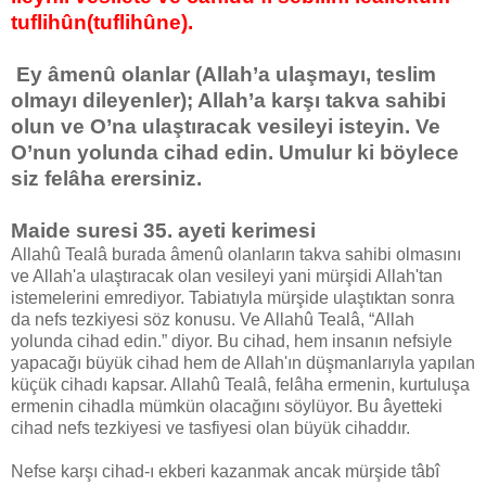
tuflihûn(tuflihûne).
Ey âmenû olanlar (Allah’a ulaşmayı, teslim
olmayı dileyenler); Allah’a karşı takva sahibi
olun ve O’na ulaştıracak vesileyi isteyin. Ve
O’nun yolunda cihad edin. Umulur ki böylece
siz felâha erersiniz.
Maide suresi 35. ayeti kerimesi
Allahû Tealâ burada âmenû olanların takva sahibi olmasını
ve Allah'a ulaştıracak olan vesileyi yani mürşidi Allah'tan
istemelerini emrediyor. Tabiatıyla mürşide ulaştıktan sonra
da nefs tezkiyesi söz konusu. Ve Allahû Tealâ, “Allah
yolunda cihad edin.” diyor. Bu cihad, hem insanın nefsiyle
yapacağı büyük cihad hem de Allah'ın düşmanlarıyla yapılan
küçük cihadı kapsar. Allahû Tealâ, felâha ermenin, kurtuluşa
ermenin cihadla mümkün olacağını söylüyor. Bu âyetteki
cihad nefs tezkiyesi ve tasfiyesi olan büyük cihaddır.
Nefse karşı cihad-ı ekberi kazanmak ancak mürşide tâbî