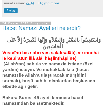
murat
zaman:
22:14
Hiç yorum yok:
Paylaş
24 Kasım 2016 Perşembe
Hacet Namazı Ayetleri nelerdir?
وَاسْتَعِينُواْ بِالصَّبْرِ وَالصَّلاَةِ وَإِنَّهَا لَكَبِيرَةٌ إِلاَّ عَلَى
الْخَاشِعِينَ
Vesteînû bis sabri ves salât(salâti), ve innehâ
le kebîratun illâ alâl hâşiîn(hâşiîne).
(Allah’tan) sabırla ve namazla istiane (özel
yardım) isteyin. Ve muhakkak ki o (hacet
namazı ile Allah’a ulaştıracak mürşidini
sormak), huşû sahibi olanlardan başkasına
elbette ağır gelir.
Bakara Suresi-45 ayeti kerimesi hacet
namazından bahsetmektedir.