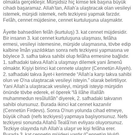
olmakla gerçekleşir. Mürşidsiz hiç kimse tek başına büyük
cihadı başaramaz. Allah'tan, Allah'a ulaştıracak olan vesileyi
istemek, mürşidi istemek, nefs tezkiyesi yapmak farzdır.
Felâh, cennet müjdesine, cennet kurtuluşuna ulaşmaktır.
Âyette bahsedilen felâh (kurtuluş) 3. kat cennet müjdesidir.
Bir insanın 3. kat cennet kurtuluşuna ulaşması, felâha
ermesi, vesileyi istemesine, mürşide ulaşmasına, tövbe edip
kalbine îmân yazıldıktan sonra nefs tezkiyesi yapmasına ve
böylece 3. safha takva sahibi olup felâha ermesine bağlıdır.
1. safhadaki takva Allah'a ulaşmayı dilemek yani âmenû
olmaktır. Kişiyi birinci kat cennete ulaştırır (Cennetün Aliyeh).
2. safhadaki takva âyet-i kerimede “Allah'a karşı takva sahibi
olun ve O'na ulaştıracak vesileyi isteyin.” olarak belirtiliyor.
Yani Allah'a ulaştıracak vesileyi, mürşidi isteyip mürşidin
önünde tövbe ederek, el öperek “lâ ilâhe illallâh
muhammedun resûlullâh” diyerek, 2. safhadaki takvanın
sahibi olursunuz. Burada ikinci kat cennet kazanılır
(Cennetün Firdevs). Sonra O'nun yolunda cihad etmeye,
büyük cihadı (nefs tezkiyesi) yapmaya başlıyorsunuz. Nefs
tezkiyesi sonunda Allahû Tealâ'nın evliyası oluyorsunuz.
Tezkiye olayında ruh Allah'a ulaşır ve kişi felâha erer.
Burada 3. kat cennetin müjdesi vardır (Cennetün Huld).