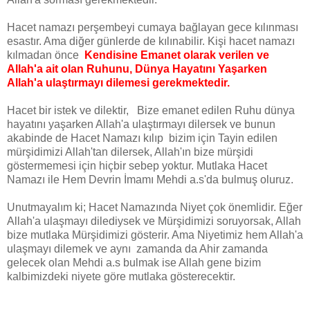
Hacet namazı perşembeyi cumaya bağlayan gece kılınması
esastır. Ama diğer günlerde de kılınabilir. Kişi hacet namazı
kılmadan önce
Kendisine Emanet olarak verilen ve
Allah'a ait olan Ruhunu, Dünya Hayatını Yaşarken
Allah'a ulaştırmayı dilemesi gerekmektedir.
Hacet bir istek ve dilektir, Bize emanet edilen Ruhu dünya
hayatını yaşarken Allah'a ulaştırmayı dilersek ve bunun
akabinde de Hacet Namazı kılıp bizim için Tayin edilen
mürşidimizi Allah'tan dilersek, Allah'ın bize mürşidi
göstermemesi için hiçbir sebep yoktur. Mutlaka Hacet
Namazı ile Hem Devrin İmamı Mehdi a.s'da bulmuş oluruz.
Unutmayalım ki; Hacet Namazında Niyet çok önemlidir. Eğer
Allah'a ulaşmayı dilediysek ve Mürşidimizi soruyorsak, Allah
bize mutlaka Mürşidimizi gösterir. Ama Niyetimiz hem Allah'a
ulaşmayı dilemek ve aynı zamanda da Ahir zamanda
gelecek olan Mehdi a.s bulmak ise Allah gene bizim
kalbimizdeki niyete göre mutlaka gösterecektir.