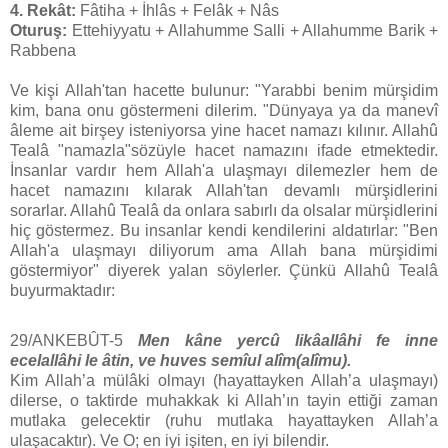
4. Rekât:
Fâtiha + İhlâs + Felâk + Nâs
Oturuş:
Ettehiyyatu + Allahumme Salli + Allahumme Barik +
Rabbena
Ve kişi Allah'tan hacette bulunur: "Yarabbi benim mürşidim
kim, bana onu göstermeni dilerim. "Dünyaya ya da manevî
âleme ait birşey isteniyorsa yine hacet namazı kılınır. Allahû
Tealâ "namazla"sözüyle hacet namazını ifade etmektedir.
İnsanlar vardır hem Allah'a ulaşmayı dilemezler hem de
hacet namazını kılarak Allah'tan devamlı mürşidlerini
sorarlar. Allahû Tealâ da onlara sabırlı da olsalar mürşidlerini
hiç göstermez. Bu insanlar kendi kendilerini aldatırlar: "Ben
Allah'a ulaşmayı diliyorum ama Allah bana mürşidimi
göstermiyor" diyerek yalan söylerler. Çünkü Allahû Tealâ
buyurmaktadır:
29/ANKEBÛT-5
Men kâne yercû likâallâhi fe inne
ecelallâhi le âtin, ve huves semîul alîm(alîmu).
Kim Allah’a mülâki olmayı (hayattayken Allah’a ulaşmayı)
dilerse, o taktirde muhakkak ki Allah’ın tayin ettiği zaman
mutlaka gelecektir (ruhu mutlaka hayattayken Allah’a
ulaşacaktır). Ve O; en iyi işiten, en iyi bilendir.